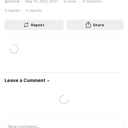
@kadeat
May 10, 2022, 19:01
0
views
0
reactions
0
replies
0
reposts
Repost
Share
Leave a Comment